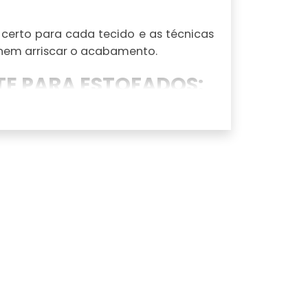
 certo para cada tecido e as técnicas
 nem arriscar o acabamento.
TE PARA ESTOFADOS:
servando textura e cor. Você reduz a
idenciais e comerciais.
 em fibras e costuras, criando uma
ustos com limpeza profissional: testes
atados. Além disso, a aplicação com
uz aderência de sujeira e facilita