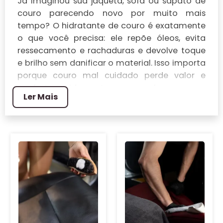
Já imaginou sua jaqueta, sofá ou sapato de
couro parecendo novo por muito mais
tempo? O hidratante de couro é exatamente
o que você precisa: ele repõe óleos, evita
ressecamento e rachaduras e devolve toque
e brilho sem danificar o material. Isso importa
porque couro mal cuidado perde valor e
conforto rapidamente — e com alguns passos
Ler Mais
simples você pode prolongar a vida útil das
suas peças favoritas.
Aqui você vai descobrir como escolher o
hidratante certo para cada tipo de couro,
quando e como aplicar, quais erros evitar e
quais resultados esperar ao seguir uma rotina
de cuidado adequada.
O QUE É HIDRATANTE DE
COURO E POR QUE