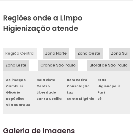
Regiões onde a Limpo
Higienização atende
Região Central
Zona Norte
Zona Oeste
Zona Sul
Zona Leste
Grande São Paulo
Litoral de São Paulo
Aclimação
Bela Vista
Bom Retiro
Brás
Cambuci
Centro
Consolação
Higienópolis
Glicério
Liberdade
Luz
Pari
República
Santa Cecília
Santa Efigênia
Sé
Vila Buarque
Galeria de Imagens