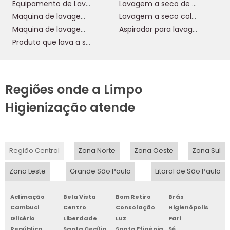
Equipamento de Lavagem a Seco
Lavagem a seco de sofá
Maquina de lavagem de sofa a seco
Lavagem a seco colchão
Maquina de lavagem a seco
Aspirador para lavagem a seco
Produto que lava a seco
Regiões onde a Limpo
Higienização atende
Região Central
Zona Norte
Zona Oeste
Zona Sul
Zona Leste
Grande São Paulo
Litoral de São Paulo
Aclimação
Bela Vista
Bom Retiro
Brás
Cambuci
Centro
Consolação
Higienópolis
Glicério
Liberdade
Luz
Pari
República
Santa Cecília
Santa Efigênia
Sé