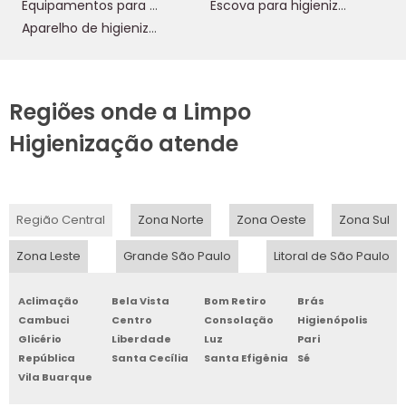
Equipamentos para higienização de estofados
Escova para higienização de estofados
Aparelho de higienização de estofados
Regiões onde a Limpo
Higienização atende
Região Central
Zona Norte
Zona Oeste
Zona Sul
Zona Leste
Grande São Paulo
Litoral de São Paulo
Aclimação
Bela Vista
Bom Retiro
Brás
Cambuci
Centro
Consolação
Higienópolis
Glicério
Liberdade
Luz
Pari
República
Santa Cecília
Santa Efigênia
Sé
Vila Buarque