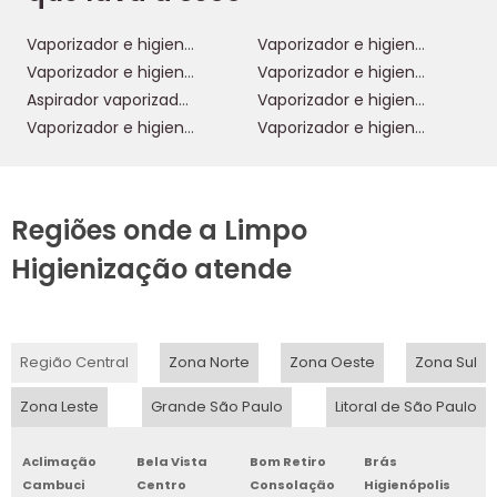
Vaporizador e higienizador
Vaporizador e higienizador wap
Vaporizador e higienizador portatil
Vaporizador e higienizador profissional
Aspirador vaporizador e higienizador
Vaporizador e higienizador de estofados
Vaporizador e higienizador 220v
Vaporizador e higienizador 1200w
Regiões onde a Limpo
Higienização atende
Região Central
Zona Norte
Zona Oeste
Zona Sul
Zona Leste
Grande São Paulo
Litoral de São Paulo
Aclimação
Bela Vista
Bom Retiro
Brás
Cambuci
Centro
Consolação
Higienópolis