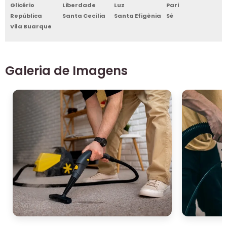
Glicério
Liberdade
Luz
Pari
República
Santa Cecília
Santa Efigênia
Sé
Vila Buarque
Galeria de Imagens