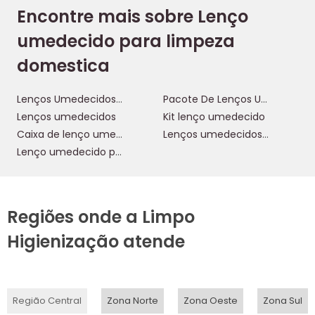
Encontre mais sobre Lenço
umedecido para limpeza
domestica
Lenços Umedecidos Para Limpeza
Pacote De Lenços Umedecidos
Lenços umedecidos
Kit lenço umedecido
Caixa de lenço umedecido
Lenços umedecidos para limpeza de banheiro
Lenço umedecido para limpeza domestica
Regiões onde a Limpo
Higienização atende
Região Central
Zona Norte
Zona Oeste
Zona Sul