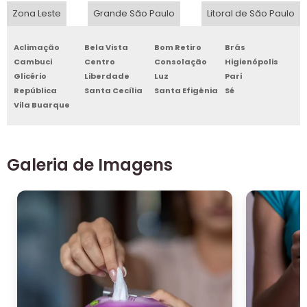
Zona Leste
Grande São Paulo
Litoral de São Paulo
Aclimação
Bela Vista
Bom Retiro
Brás
Cambuci
Centro
Consolação
Higienópolis
Glicério
Liberdade
Luz
Pari
República
Santa Cecília
Santa Efigênia
Sé
Vila Buarque
Galeria de Imagens