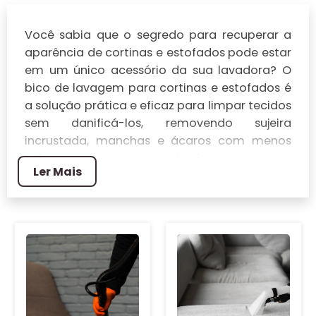
Você sabia que o segredo para recuperar a
aparência de cortinas e estofados pode estar
em um único acessório da sua lavadora? O
bico de lavagem para cortinas e estofados é
a solução prática e eficaz para limpar tecidos
sem danificá-los, removendo sujeira
incrustada, manchas e ácaros com menos
esforço e secagem mais rápida.
Ler Mais
Entender como escolher o modelo certo,
ajustar pressão e ângulo de aplicação e
combinar produtos de limpeza adequados
faz toda a diferença para prolongar a vida útil
dos tecidos e obter acabamento profissional;
nas próximas seções você vai descobrir como
funciona cada tipo de bico, quando usar cada
técnica e dicas para proteger cores e fibras