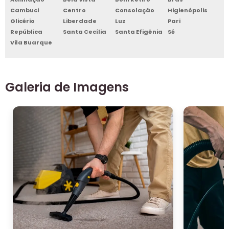
Cambuci
Centro
Consolação
Higienópolis
Glicério
Liberdade
Luz
Pari
República
Santa Cecília
Santa Efigênia
Sé
Vila Buarque
Galeria de Imagens