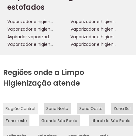
estofados
Vaporizador e higienizador
Vaporizador e higienizador wap
Vaporizador e higienizador portatil
Vaporizador e higienizador profissional
Aspirador vaporizador e higienizador
Vaporizador e higienizador de estofados
Vaporizador e higienizador 220v
Vaporizador e higienizador 1200w
Regiões onde a Limpo
Higienização atende
Região Central
Zona Norte
Zona Oeste
Zona Sul
Zona Leste
Grande São Paulo
Litoral de São Paulo
Aclimação
Bela Vista
Bom Retiro
Brás