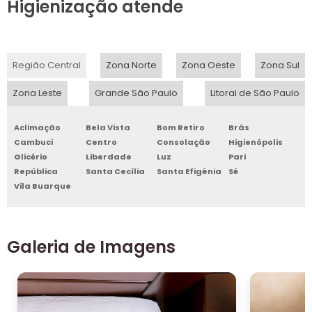
Higienização atende
Região Central
Zona Norte
Zona Oeste
Zona Sul
Zona Leste
Grande São Paulo
Litoral de São Paulo
Aclimação
Bela Vista
Bom Retiro
Brás
Cambuci
Centro
Consolação
Higienópolis
Glicério
Liberdade
Luz
Pari
República
Santa Cecília
Santa Efigênia
Sé
Vila Buarque
Galeria de Imagens