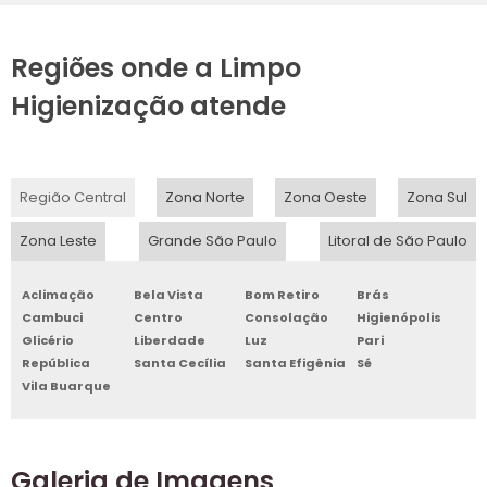
Regiões onde a Limpo
Higienização atende
Região Central
Zona Norte
Zona Oeste
Zona Sul
Zona Leste
Grande São Paulo
Litoral de São Paulo
Aclimação
Bela Vista
Bom Retiro
Brás
Cambuci
Centro
Consolação
Higienópolis
Glicério
Liberdade
Luz
Pari
República
Santa Cecília
Santa Efigênia
Sé
Vila Buarque
Galeria de Imagens