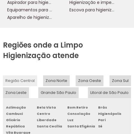
Aspirador para higienização de estofados
Higienização e impermeabilização de estofados
Equipamentos para higienização de estofados
Escova para higienização de estofados
Aparelho de higienização de estofados
Regiões onde a Limpo
Higienização atende
Região Central
Zona Norte
Zona Oeste
Zona Sul
Zona Leste
Grande São Paulo
Litoral de São Paulo
Aclimação
Bela Vista
Bom Retiro
Brás
Cambuci
Centro
Consolação
Higienópolis
Glicério
Liberdade
Luz
Pari
República
Santa Cecília
Santa Efigênia
Sé
Vila Buarque