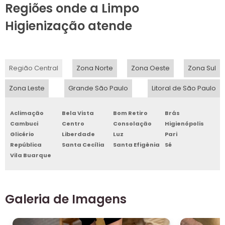
Regiões onde a Limpo
Higienização atende
Região Central
Zona Norte
Zona Oeste
Zona Sul
Zona Leste
Grande São Paulo
Litoral de São Paulo
Aclimação
Bela Vista
Bom Retiro
Brás
Cambuci
Centro
Consolação
Higienópolis
Glicério
Liberdade
Luz
Pari
República
Santa Cecília
Santa Efigênia
Sé
Vila Buarque
Galeria de Imagens