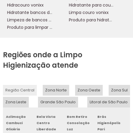
Hidracouro vonixx
Hidratante para couro
Hidratante bancos de couro
Limpa couro vonixx
Limpeza de bancos em couro
Produto para hidratar couro
Produto para limpar banco de couro
Regiões onde a Limpo
Higienização atende
Região Central
Zona Norte
Zona Oeste
Zona Sul
Zona Leste
Grande São Paulo
Litoral de São Paulo
Aclimação
Bela Vista
Bom Retiro
Brás
Cambuci
Centro
Consolação
Higienópolis
Glicério
Liberdade
Luz
Pari