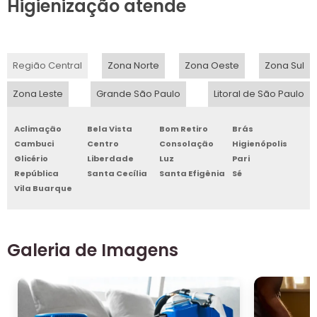
Higienização atende
Região Central
Zona Norte
Zona Oeste
Zona Sul
Zona Leste
Grande São Paulo
Litoral de São Paulo
Aclimação
Bela Vista
Bom Retiro
Brás
Cambuci
Centro
Consolação
Higienópolis
Glicério
Liberdade
Luz
Pari
República
Santa Cecília
Santa Efigênia
Sé
Vila Buarque
Galeria de Imagens